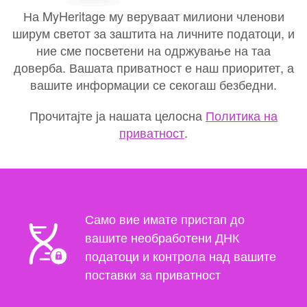
На MyHeritage му веруваат милиони членови
ширум светот за заштита на личните податоци, и
ние сме посветени на одржување на таа
доверба. Вашата приватност е наш приоритет, а
вашите информации се секогаш безбедни.
Прочитајте ја нашата целосна
Политика на
приватност
.
Само вие имате пристап до
вашите необработени ДНК
податоци и контрола над вашите
поставки за приватност