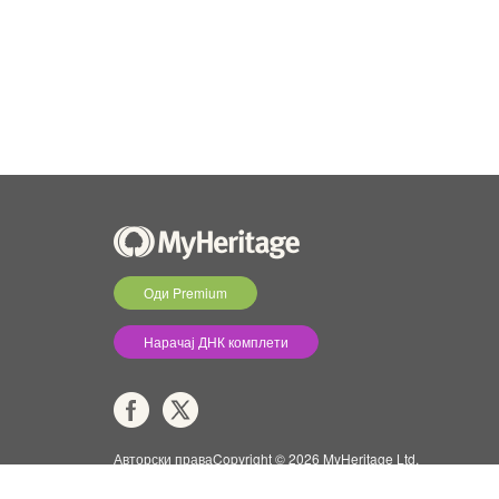
Оди Premium
Нарачај ДНК комплети
Авторски праваCopyright © 2026 MyHeritage Ltd.