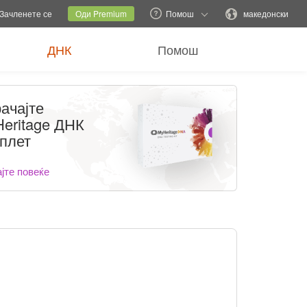
и семејна локација
Тековна локација
Промени јазик
Зачленете се
Оди Premium
Помош
македонски
ДНК
Помош
ачајте
eritage ДНК
плет
јте повеќе