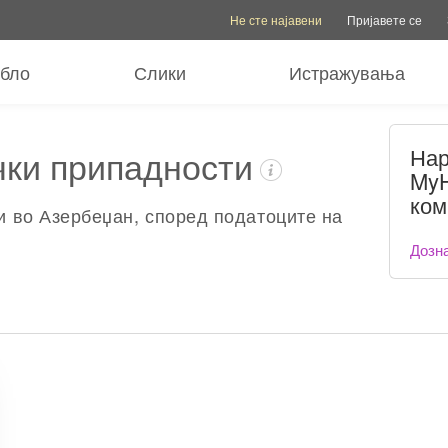
Опции за сметка
Опции за помош
Промен
Не сте најавени
Пријавете се
ебло
Слики
Истражувања
чки припадности
Нар
MyH
ком
и во Азербеџан, според податоците на
Дозна