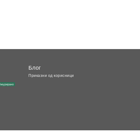
Блог
Приказни од корисници
Ажурирано