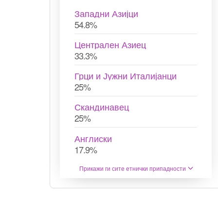
Западни Азијци
54.8%
Централен Азиец
33.3%
Грци и Јужни Италијанци
25%
Скандинавец
25%
Англиски
17.9%
Прикажи ги сите етнички припадности