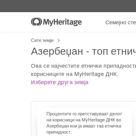
Семејно ст
Сите земји
Азербеџан - топ етни
Ова се најчестите етнички припадност
корисниците на MyHeritage ДНК.
Изберете друга земја
Процентите го претставуваат делот
на корисници на MyHeritage ДНК во
Азербеџан кои ја имаат таа етничка
припадност.