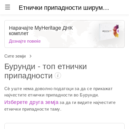
Етнички припадности ширум светот (бета)
Нарачајте MyHeritage ДНК
комплет
Дознајте повеќе
Сите земји
Бурунди - топ етнички
припадности
Сè уште нема доволно податоци за да се прикажат
најчестите етнички припадности во Бурунди.
Изберете друга земја
за да ги видите најчестите
етнички припадности таму.