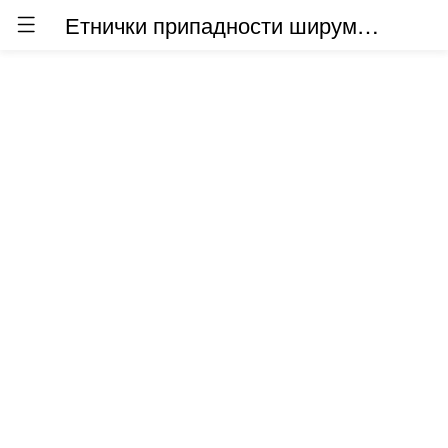
Етнички припадности ширум светот (бета)