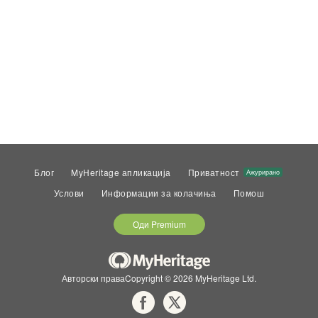
Блог
MyHeritage апликација
Приватност
Ажурирано
Услови
Информации за колачиња
Помош
Оди Premium
Авторски праваCopyright © 2026 MyHeritage Ltd.