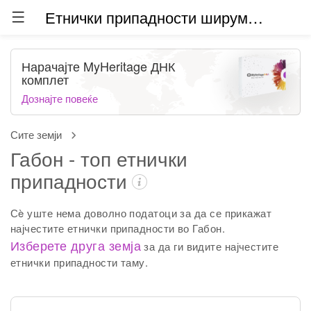
Етнички припадности ширум светот (бета)
Нарачајте MyHeritage ДНК
комплет
Дознајте повеќе
Сите земји
Габон - топ етнички
припадности
Сè уште нема доволно податоци за да се прикажат
најчестите етнички припадности во Габон.
Изберете друга земја
за да ги видите најчестите
етнички припадности таму.