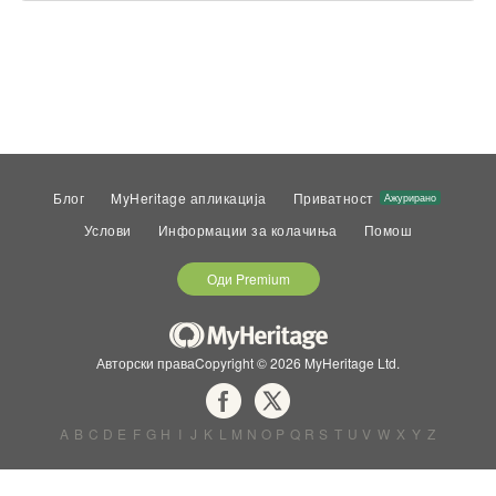
Блог
MyHeritage апликација
Приватност
Ажурирано
Услови
Информации за колачиња
Помош
Оди Premium
Авторски праваCopyright © 2026 MyHeritage Ltd.
A
B
C
D
E
F
G
H
I
J
K
L
M
N
O
P
Q
R
S
T
U
V
W
X
Y
Z