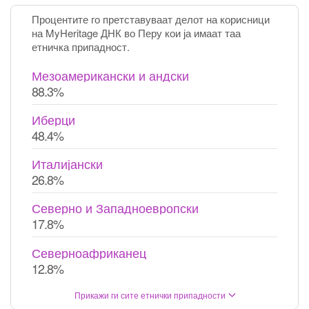
Процентите го претставуваат делот на корисници
на MyHeritage ДНК во Перу кои ја имаат таа
етничка припадност.
Мезоамерикански и андски
88.3%
Иберци
48.4%
Италијански
26.8%
Северно и Западноевропски
17.8%
Северноафриканец
12.8%
Прикажи ги сите етнички припадности