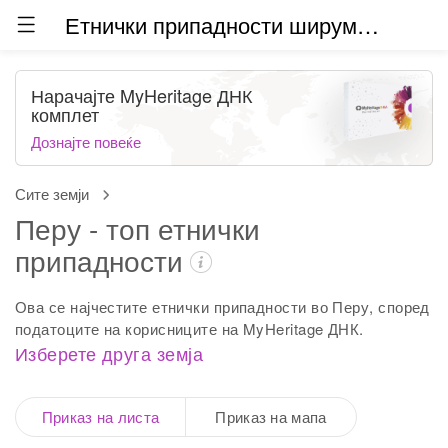
Етнички припадности ширум светот (бета)
Нарачајте MyHeritage ДНК
комплет
Дознајте повеќе
Сите земји
Перу - топ етнички
припадности
Ова се најчестите етнички припадности во Перу, според
податоците на корисниците на MyHeritage ДНК.
Изберете друга земја
Приказ на листа
Приказ на мапа