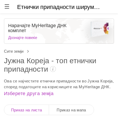
Етнички припадности ширум светот (бета)
Нарачајте MyHeritage ДНК
комплет
Дознајте повеќе
Сите земји
Јужна Кореја - топ етнички
припадности
Ова се најчестите етнички припадности во Јужна Кореја,
според податоците на корисниците на MyHeritage ДНК.
Изберете друга земја
Приказ на листа
Приказ на мапа