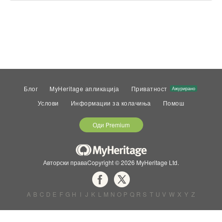
Блог
MyHeritage апликација
Приватност
Ажурирано
Услови
Информации за колачиња
Помош
Оди Premium
Авторски праваCopyright © 2026 MyHeritage Ltd.
A
B
C
D
E
F
G
H
I
J
K
L
M
N
O
P
Q
R
S
T
U
V
W
X
Y
Z