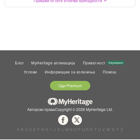
Прикажи ги сите етнички припадности
Блог
MyHeritage апликација
Приватност
Ажурирано
Услови
Информации за колачиња
Помош
Оди Premium
Авторски праваCopyright © 2026 MyHeritage Ltd.
A
B
C
D
E
F
G
H
I
J
K
L
M
N
O
P
Q
R
S
T
U
V
W
X
Y
Z