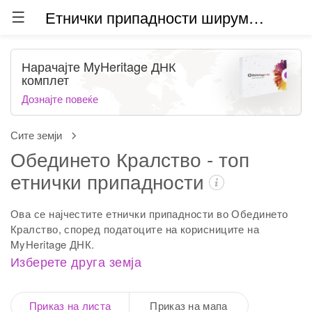
Етнички припадности ширум светот (бета)
Нарачајте MyHeritage ДНК
комплет
Дознајте повеќе
Сите земји
Обединето Кралство - топ
етнички припадности
Ова се најчестите етнички припадности во Обединето
Кралство, според податоците на корисниците на
MyHeritage ДНК.
Изберете друга земја
Приказ на листа
Приказ на мапа