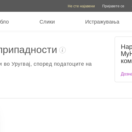
Опции за сметка
Опции за помош
Промен
Не сте најавени
Пријавете се
ебло
Слики
Истражувања
 припадности
Нар
MyH
ком
и во Уругвај, според податоците на
Дозна