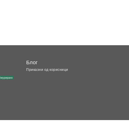
Блог
Приказни од корисници
Ажурирано