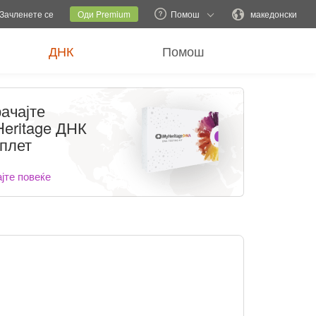
и семејна локација
Тековна локација
Промени јазик
Зачленете се
Оди Premium
Помош
македонски
ДНК
Помош
ачајте
eritage ДНК
плет
јте повеќе