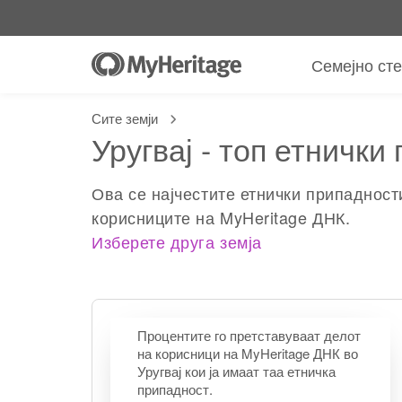
Семејно ст
Сите земји
Уругвај - топ етнички
Ова се најчестите етнички припадност
корисниците на MyHeritage ДНК.
Изберете друга земја
Процентите го претставуваат делот
на корисници на MyHeritage ДНК во
Уругвај кои ја имаат таа етничка
припадност.