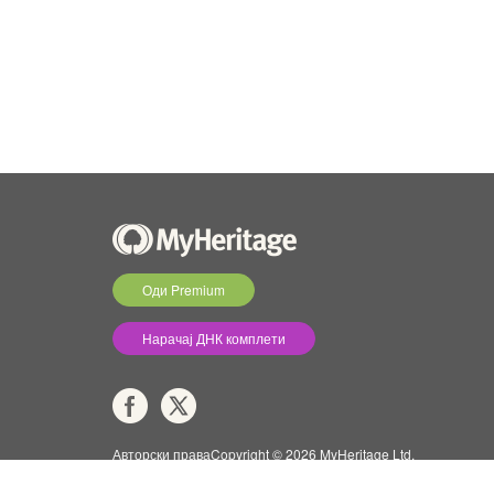
Оди Premium
Нарачај ДНК комплети
Авторски праваCopyright © 2026 MyHeritage Ltd.