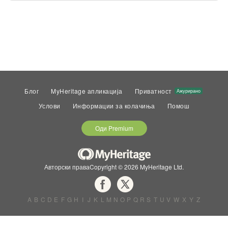
Блог
MyHeritage апликација
Приватност
Ажурирано
Услови
Информации за колачиња
Помош
Оди Premium
Авторски праваCopyright © 2026 MyHeritage Ltd.
A
B
C
D
E
F
G
H
I
J
K
L
M
N
O
P
Q
R
S
T
U
V
W
X
Y
Z