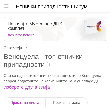
Етнички припадности ширум светот (бета)
Нарачајте MyHeritage ДНК
комплет
Дознајте повеќе
Сите земји
Венецуела - топ етнички
припадности
Ова се најчестите етнички припадности во Венецуела,
според податоците на корисниците на MyHeritage ДНК.
Изберете друга земја
Приказ на листа
Приказ на мапа