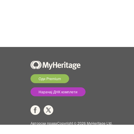
Оди Premium
Нарачај ДНК комплети
Авторски праваCopyright © 2026 MyHeritage Ltd.