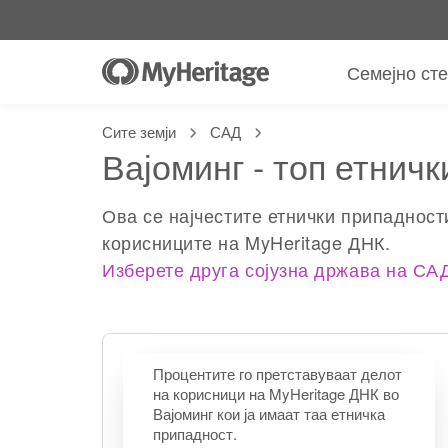
Семејно ст
Сите земји
САД
Вајоминг - топ етнич
Ова се најчестите етнички припадност
корисниците на MyHeritage ДНК.
Изберете друга сојузна држава на СА
Процентите го претставуваат делот
на корисници на MyHeritage ДНК во
Вајоминг кои ја имаат таа етничка
припадност.