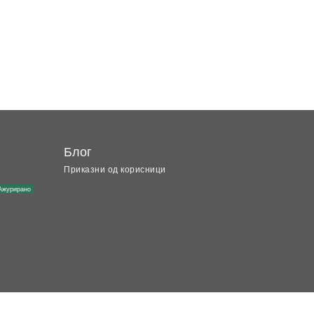
Блог
Приказни од корисници
Ажурирано