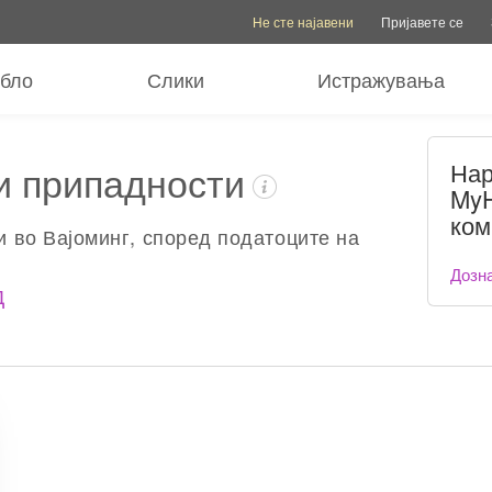
Опции за сметка
Опции за помош
Промен
Не сте најавени
Пријавете се
ебло
Слики
Истражувања
ки припадности
Нар
MyH
ком
и во Вајоминг, според податоците на
Дозна
Д