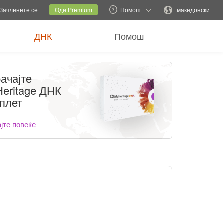
и семејна локација
Тековна локација
Промени јазик
Зачленете се
Оди Premium
Помош
македонски
ДНК
Помош
ачајте
eritage ДНК
плет
јте повеќе