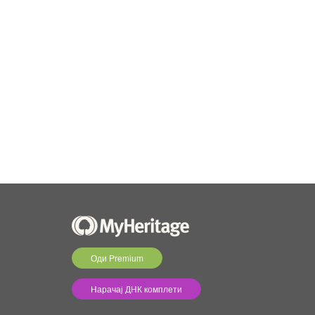
Оди Premium
Нарачај ДНК комплети