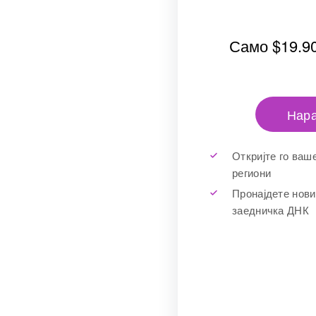
Само
$19.9
Нара
Откријте го ваш
региони
Пронајдете нови
заедничка ДНК