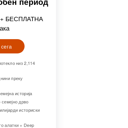
обен период
+ БЕСПЛАТНА
ака
 сега
потекло низ 2,114
днини преку
семејна историја
 семејно дрво
илијарди историски
то алатки + Deep