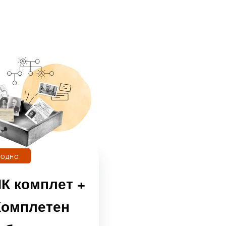
ГОДНО
НК комплет +
Комплетен