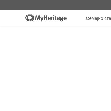
MyHeritage ДНК комплет + 30-днев
$89
Само
$19.90
*
+ БЕСПЛАТНА испорак
Семејно ст