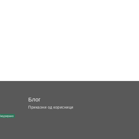
Блог
Приказни од корисници
Ажурирано