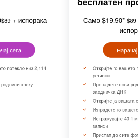
бесплатен пр
0
+ испорака
Само
$19.90
*
$89
$89
испор
чај сега
Нарачај
ето потекло низ 2,114
Откријте го вашето 
региони
 роднини преку
Пронајдете нови ро
заедничка ДНК
Откријте ја вашата 
Изградете го вашето
Истражувајте 40.1 м
записи
Пристап до сите фо