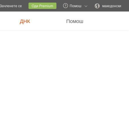
и семејна локација
Тековна локација
Промени јазик
Зачленете се
Оди Premium
Помош
македонски
ДНК
Помош