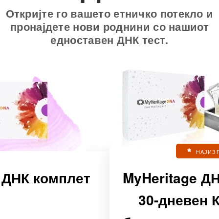
Откријте го вашето етничко потекло и
пронајдете нови роднини со нашиот
едноставен ДНК тест.
НАЈИЗ
 ДНК комплет
MyHeritage Д
30-дневен 