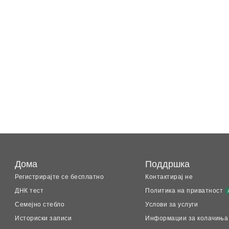
Дома
Поддршка
Регистрирајте се бесплатно
Контактирај не
ДНК тест
Политика на приватност
Семејно стебло
Услови за услуги
Историски записи
Информации за колачиња