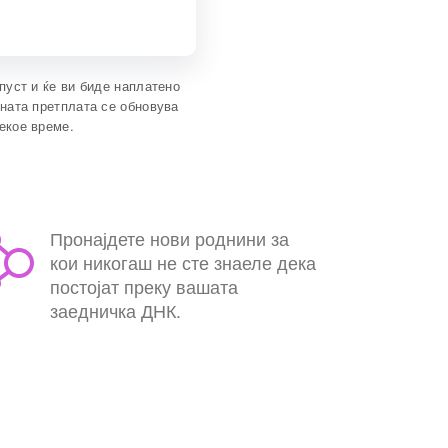
пуст и ќе ви биде наплатено
ната претплата се обновува
екое време.
Пронајдете нови роднини за
кои никогаш не сте знаеле дека
постојат преку вашата
заедничка ДНК.