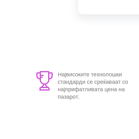
Највисоките технолошки
стандарди се среќаваат со
најприфатливата цена на
пазарот.