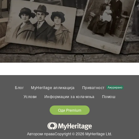
Блог
MyHeritage апликација
Приватност
Ажурирано
Услови
Информации за колачиња
Помош
Оди Premium
Авторски праваCopyright © 2026 MyHeritage Ltd.