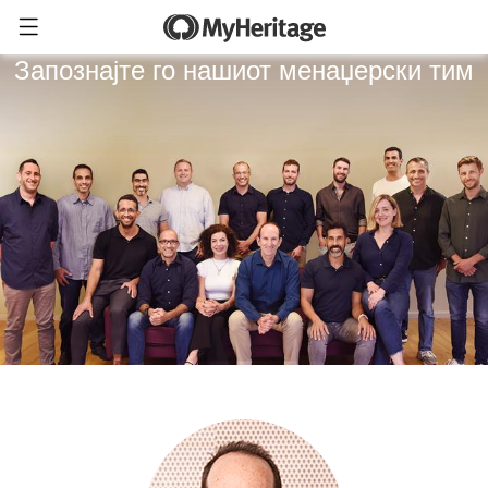
Запознајте го нашиот менаџерски тим