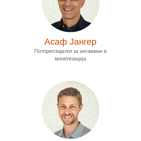
Асаф Јангер
Потпретседател за ангажман и
монетизација