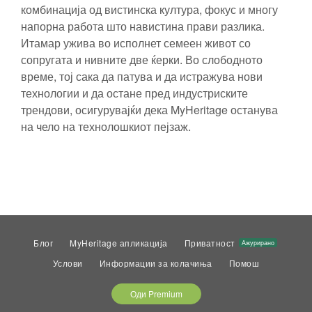
комбинација од вистинска култура, фокус и многу
напорна работа што навистина прави разлика.
Итамар ужива во исполнет семеен живот со
сопругата и нивните две ќерки. Во слободното
време, тој сака да патува и да истражува нови
технологии и да остане пред индустриските
трендови, осигурувајќи дека MyHeritage останува
на чело на технолошкиот пејзаж.
Блог
MyHeritage апликација
Приватност
Ажурирано
Услови
Информации за колачиња
Помош
Оди Premium