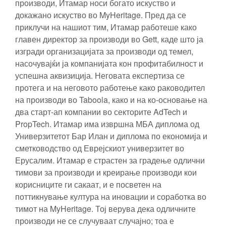
производи, Итамар носи богато искуство и
докажано искуство во MyHeritage. Пред да се
приклучи на нашиот тим, Итамар работеше како
главен директор за производи во Gett, каде што ја
изгради организацијата за производи од темел,
насочувајќи ја компанијата кон профитабилност и
успешна аквизиција. Неговата експертиза се
протега и на неговото работење како раководител
на производи во Taboola, како и на ко-основање на
два старт-ап компании во секторите AdTech и
PropTech. Итамар има извршна МБА диплома од
Универзитетот Бар Илан и диплома по економија и
сметководство од Еврејскиот универзитет во
Ерусалим. Итамар е страстен за градење одлични
тимови за производи и креирање производи кои
корисниците ги сакаат, и е посветен на
поттикнување култура на иновации и соработка во
тимот на MyHeritage. Тој верува дека одличните
производи не се случуваат случајно; тоа е