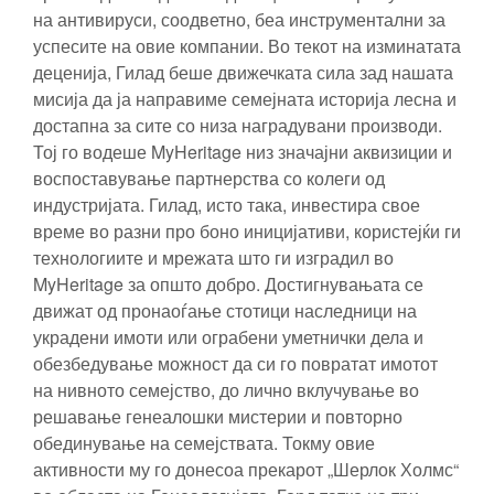
на антивируси, соодветно, беа инструментални за
успесите на овие компании. Во текот на изминатата
деценија, Гилад беше движечката сила зад нашата
мисија да ја направиме семејната историја лесна и
достапна за сите со низа наградувани производи.
Тој го водеше MyHeritage низ значајни аквизиции и
воспоставување партнерства со колеги од
индустријата. Гилад, исто така, инвестира свое
време во разни про боно иницијативи, користејќи ги
технологиите и мрежата што ги изградил во
MyHeritage за општо добро. Достигнувањата се
движат од пронаоѓање стотици наследници на
украдени имоти или ограбени уметнички дела и
обезбедување можност да си го повратат имотот
на нивното семејство, до лично вклучување во
решавање генеалошки мистерии и повторно
обединување на семејствата. Токму овие
активности му го донесоа прекарот „Шерлок Холмс“