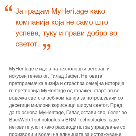
Ја градам MyHeritage како
компанија која не само што
успева, туку и прави добро во
светот.
MyHeritage е идеја на технолошки ветеран и
искусен генеалог, Гилад Јафет. Неговата
претприемачка визија и страст за семејна историја
го претворија MyHeritage од гаражен старт-ап во
водечка светска веб-компанија за потрошувачи со
десетици милиони корисници ширум светот. Пред
да го основа MyHeritage, Гилад остави свој белег во
BackWeb Technologies и BRM Technologies, каде
неговите улоги како раководител за управување со
производи и водач на единицата за истражување