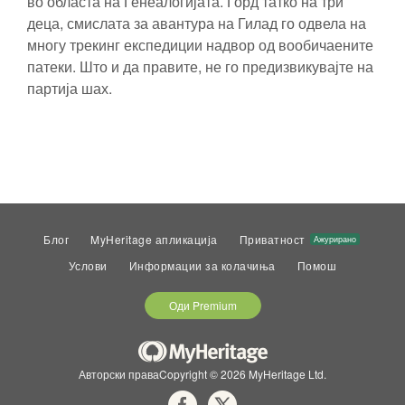
во областа на Генеалогијата. Горд татко на три
деца, смислата за авантура на Гилад го одвела на
многу трекинг експедиции надвор од вообичаените
патеки. Што и да правите, не го предизвикувајте на
партија шах.
Блог
MyHeritage апликација
Приватност
Ажурирано
Услови
Информации за колачиња
Помош
Оди Premium
Авторски праваCopyright © 2026 MyHeritage Ltd.